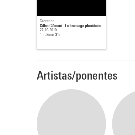
Captation
Gilles Clément : Le brassage planétaire
27-10-2010
1h 52min 31s
Artistas/ponentes