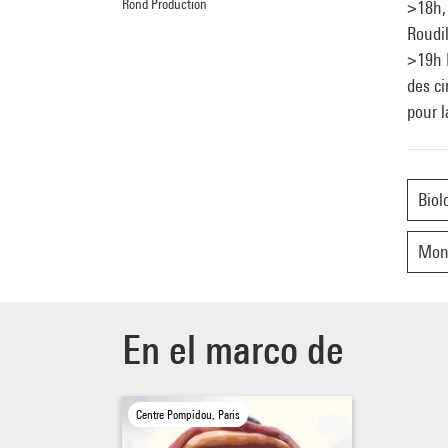
Rond Production
>18h,
Roudil
>19h R
des ci
pour l
Biol
Mond
En el marco de
Centre Pompidou, Paris