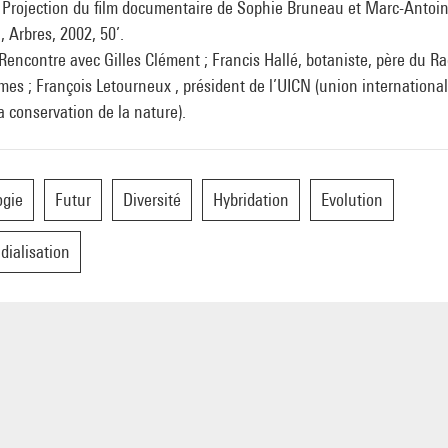
 Projection du film documentaire de Sophie Bruneau et Marc-Antoi
, Arbres, 2002, 50’.
encontre avec Gilles Clément ; Francis Hallé, botaniste, père du R
mes ; François Letourneux , président de l’UICN (union internationa
a conservation de la nature).
ogie
Futur
Diversité
Hybridation
Evolution
ialisation