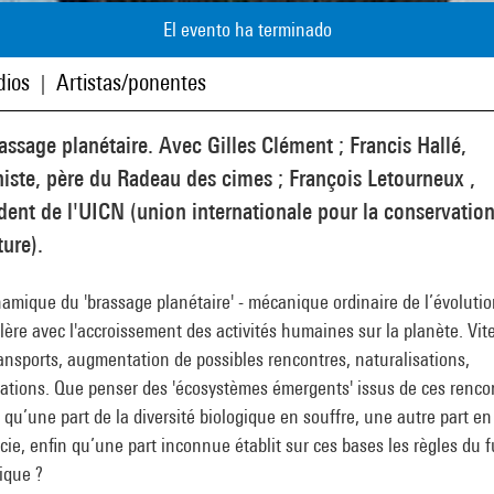
El evento ha terminado
ios
Artistas/ponentes
|
assage planétaire. Avec Gilles Clément ; Francis Hallé,
iste, père du Radeau des cimes ; François Letourneux ,
dent de l'UICN (union internationale pour la conservatio
ture).
amique du 'brassage planétaire' - mécanique ordinaire de l’évolutio
lère avec l'accroissement des activités humaines sur la planète. Vit
ansports, augmentation de possibles rencontres, naturalisations,
ations. Que penser des 'écosystèmes émergents' issus de ces renco
 qu’une part de la diversité biologique en souffre, une autre part en
cie, enfin qu’une part inconnue établit sur ces bases les règles du f
ique ?