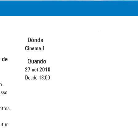
Dónde
Cinema 1
n de
Quando
27 oct 2010
Desde 18:00
n-
esse
ntres,
utur