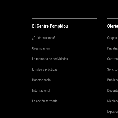
El Centre Pompidou
Oferta
¿Quiénes somos?
Grupos
Organización
Privati
La memoria de actividades
Contrato
Empleo y prácticas
Solicit
Hacerse socio
Publica
Internacional
Docent
La acción territorial
Mediado
Exposici