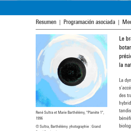
Resumen
Programación asociada
Med
|
|
Le br
botan
prési
la na
La dyn
s’accé
des tr
hybrid
tandis
René Sultra et Marie Barthélémy, "Planète 1",
bénéfi
1996
biolog
© Sultra, Barthélémy. photographie : Grand