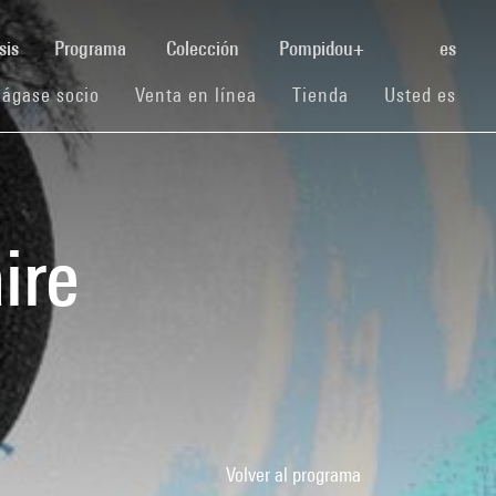
(current)
sis
Programa
Colección
Pompidou+
es
(current)
(current)
(current)
ágase socio
Venta en línea
Tienda
Usted es
ire
Volver al programa