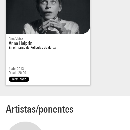
Cette projection sera suivie d'une discussion avec la
réalisatrice.
Cine/Video
Anna Halprin
En el marco de
Películas de danza
4 abr 2013
Desde 20:00
Terminado
Artistas/ponentes