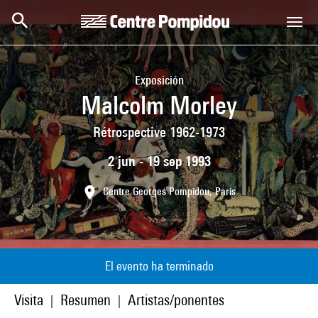
Skip to main content
Centre Pompidou
Exposición
Malcolm Morley
Rétrospective 1962-1973
2 jun - 19 sep 1993
Centre Georges Pompidou, Paris
El evento ha terminado
Visita
Resumen
Artistas/ponentes
|
|