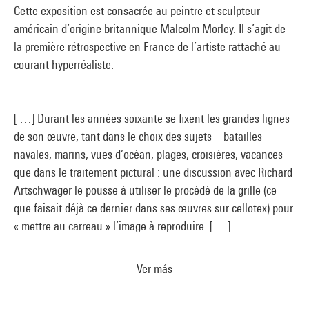
Cette exposition est consacrée au peintre et sculpteur
américain d’origine britannique Malcolm Morley. Il s’agit de
la première rétrospective en France de l’artiste rattaché au
courant hyperréaliste.
[ …] Durant les années soixante se fixent les grandes lignes
de son œuvre, tant dans le choix des sujets – batailles
navales, marins, vues d’océan, plages, croisières, vacances –
que dans le traitement pictural : une discussion avec Richard
Artschwager le pousse à utiliser le procédé de la grille (ce
que faisait déjà ce dernier dans ses œuvres sur cellotex) pour
« mettre au carreau » l’image à reproduire. [ …]
Ver más
Le travail de Morley peut être défini selon deux axes que l’on
appellera – du strict point de vue technique et sans jeu de