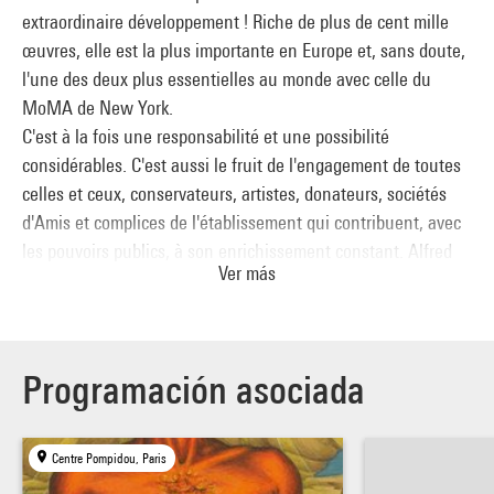
extraordinaire développement ! Riche de plus de cent mille
œuvres, elle est la plus importante en Europe et, sans doute,
l'une des deux plus essentielles au monde avec celle du
MoMA de New York.
C'est à la fois une responsabilité et une possibilité
considérables. C'est aussi le fruit de l'engagement de toutes
celles et ceux, conservateurs, artistes, donateurs, sociétés
d'Amis et complices de l'établissement qui contribuent, avec
les pouvoirs publics, à son enrichissement constant. Alfred
Ver más
Pacquement, à qui je veux rendre hommage, appelait
joliment cela « Fruits de la passion ». Pareille collection est
un outil irremplaçable pour offrir aux différents publics les
clés de la compréhension de l'art moderne et contemporain.
Programación asociada
Sa diversité permet une approche pédagogique de la création
et donne la possibilité de renouveler les accrochages de
façon toujours plus dynamique. L'équipe de conservation le
Centre Pompidou, Paris
fera au fil d'incises multiples et de focus dans le parcours des