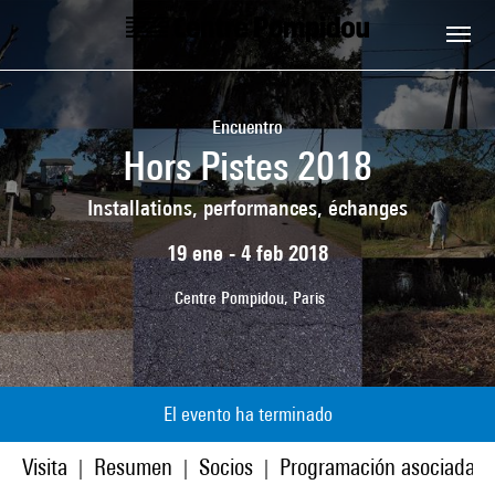
Skip to main content
Centre Pompidou
Encuentro
Hors Pistes 2018
Installations, performances, échanges
19 ene - 4 feb 2018
Centre Pompidou, Paris
El evento ha terminado
Visita
Resumen
Socios
Programación asociada
|
|
|
|