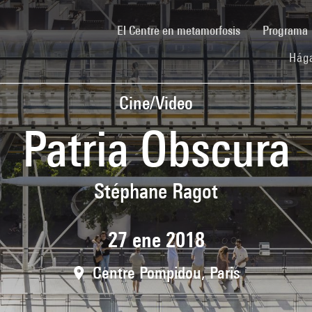
(current)
El Centre en metamorfosis
Programa
Hága
Cine/Video
Patria Obscura
Stéphane Ragot
27 ene 2018
Centre Pompidou, Paris