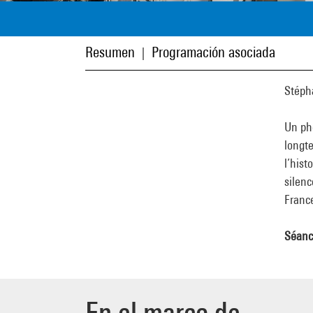
Resumen
Programación asociada
|
Stéph
Un pho
longte
l’hist
silenc
Franc
Séanc
En el marco de