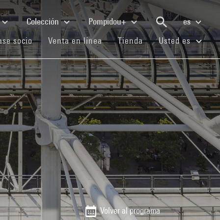
Colección
Pompidou+
es
(current)
(current)
(current)
se socio
Venta en línea
Tienda
Usted es
Volver al programa