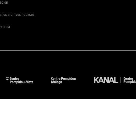
gación
a los archivos públicos
 prensa