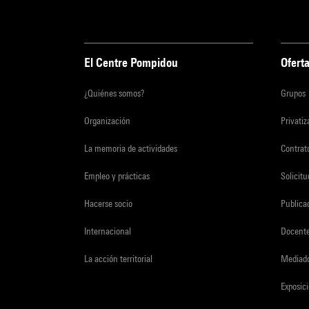
El Centre Pompidou
Oferta
¿Quiénes somos?
Grupos
Organización
Privati
La memoria de actividades
Contrato
Empleo y prácticas
Solicit
Hacerse socio
Publica
Internacional
Docent
La acción territorial
Mediado
Exposici