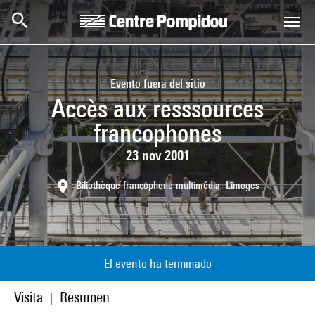
Skip to main content
Centre Pompidou
Evento fuera del sitio
Accès aux resssources
francophones
23 nov 2001
Biliothèque francophone multimédia, Limoges
El evento ha terminado
Visita
Resumen
|