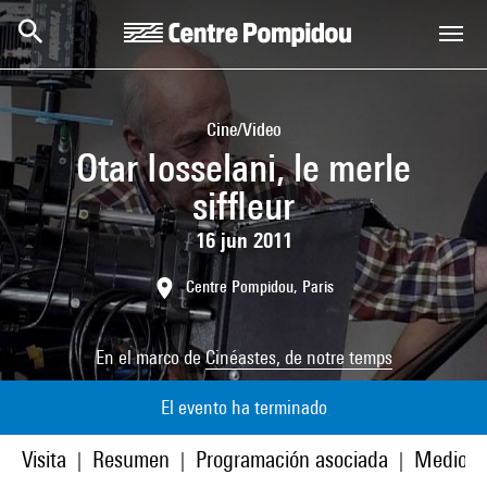
Skip to main content
Centre Pompidou
Cine/Video
Otar Iosselani, le merle
siffleur
16 jun 2011
Centre Pompidou, Paris
En el marco de
Cinéastes, de notre temps
El evento ha terminado
Visita
Resumen
Programación asociada
Medios
|
|
|