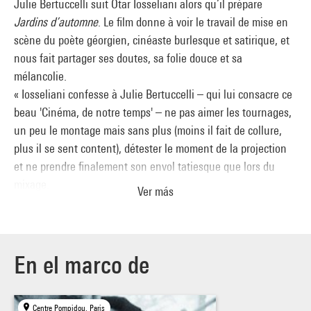
Julie Bertuccelli suit Otar Iosseliani alors qu’il prépare
Jardins d’automne
. Le film donne à voir le travail de mise en
scène du poète géorgien, cinéaste burlesque et satirique, et
nous fait partager ses doutes, sa folie douce et sa
mélancolie.
« Iosseliani confesse à Julie Bertuccelli – qui lui consacre ce
beau 'Cinéma, de notre temps' – ne pas aimer les tournages,
un peu le montage mais sans plus (moins il fait de collure,
plus il se sent content), détester le moment de la projection
et ne prendre finalement son envol tatiesque que lors du
mixage.
Ver más
Au-delà de ça, tout ici peut servir de leçon : vous voulez
savoir comment convaincre un grand acteur (Michel Piccoli
en l’occurrence) de jouer le rôle d’une vieille dame ? Vous
aimeriez avoir le secret d’un plan-séquence de six minutes
En el marco de
avec des mouvements de caméra insensés dans une
entreprise de pompes funèbres avec pour acteurs des piliers
Centre Pompidou, Paris
de comptoir qui n’ont jamais joué la comédie ? Ce film est