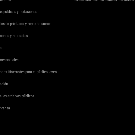
s públicos y licitaciones
udes de préstamo y reproducciones
ciones y productos
es
res sociales
ones itinerantes para el público joven
gación
a los archivos públicos
 prensa