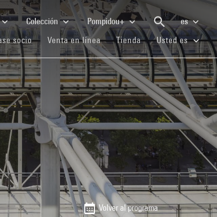
Colección
Pompidou+
es
(current)
(current)
(current)
se socio
Venta en línea
Tienda
Usted es
Volver al programa