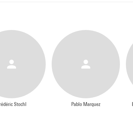
aresz : Sul Segno
arpe, cymbalum, guitare et contrebasse et électronique, création
ale
Petraskevic : Trop proche, trop loin
nde de l'Ensemble Intercontemporain, création mondiale
igi Billone : Legno. intile, pour ensemble
nde de l'Ensemble Intercontemporain, création mondiale
tophe Bertrand Yet, pour ensemble
nde de l'Ensemble Intercontemporain
rédéric Stochl
Pablo Marquez
duction
ble Intercontemporain, Ircam-Centre Pompidou, Paris