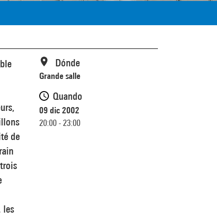
Dónde
ble
Grande salle
Quando
urs,
09 dic 2002
illons
20:00 - 23:00
ité de
rain
trois
e
 les