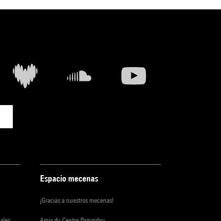
Espacio mecenas
¡Gracias a nuestros mecenas!
iales
Amis du Centre Pompidou