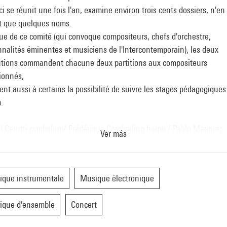
ci se réunit une fois l'an, examine environ trois cents dossiers, n'en
nt que quelques noms.
sue de ce comité (qui convoque compositeurs, chefs d'orchestre,
nalités éminentes et musiciens de l'Intercontemporain), les deux
tutions commandent chacune deux partitions aux compositeurs
ionnés,
rent aussi à certains la possibilité de suivre les stages pédagogiques
m.
l Cerutti cymbalum/ Frédérique Cambreling harpe / Pablo Marquez
Ver más
e /
ic Stochl contrebasse
ble Intercontemporain
que instrumentale
Musique électronique
tion Jonathan Nott
ique Ircam
ique d'ensemble
Concert
ramme