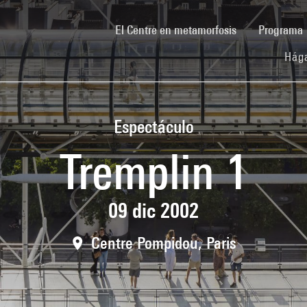
(current)
El Centre en metamorfosis
Programa
Hága
Espectáculo
Tremplin 1
09 dic 2002
Centre Pompidou, Paris