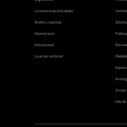
La memoria de actividades
Contrato
Empleo y prácticas
Solicit
Hacerse socio
Publica
Internacional
Docent
La acción territorial
Mediado
Exposici
Investi
Acceso 
Sala de