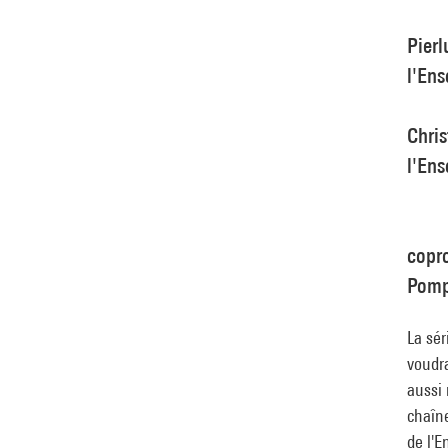
Pierl
l'En
Chri
l'En
copr
Pomp
La sér
voudra
aussi 
chaîne
de l'E