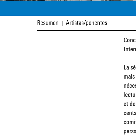
Resumen
Artistas/ponentes
|
Conc
Inte
La sé
mais 
néces
lect
et de
cents
comit
perso