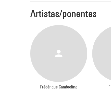
Yan M
pour h
Artistas/ponentes
mondi
Janis 
comma
Pierlu
comma
Chris
comma
Frédérique Cambreling
F
copro
Ensem