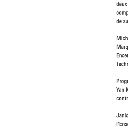
deux
compo
de su
Mich
Marqu
Ense
Tech
Prog
Yan M
contr
Janis
l'En