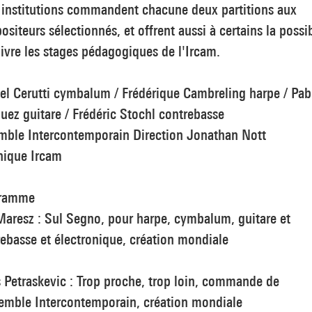
 institutions commandent chacune deux partitions aux
siteurs sélectionnés, et offrent aussi à certains la possib
ivre les stages pédagogiques de l'Ircam.
el Cerutti cymbalum / Frédérique Cambreling harpe / Pab
ez guitare / Frédéric Stochl contrebasse
mble Intercontemporain Direction Jonathan Nott
nique Ircam
ramme
aresz : Sul Segno, pour harpe, cymbalum, guitare et
ebasse et électronique, création mondiale
 Petraskevic : Trop proche, trop loin, commande de
semble Intercontemporain, création mondiale