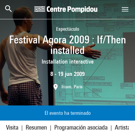
Skip to main content
Centre Pompidou
Espectáculo
Festival Agora 2009 : If/Then
installed
Installation interactive
8 - 19 jun 2009
Ircam, Paris
El evento ha terminado
Visita
Resumen
Programación asociada
Artistas
|
|
|