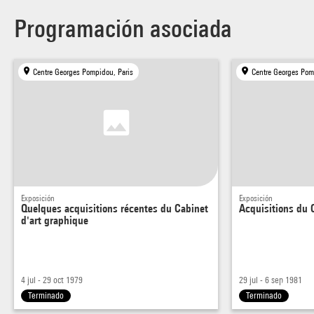
Programación asociada
Centre Georges Pompidou, Paris
Centre Georges Pom
Exposición
Exposición
Quelques acquisitions récentes du Cabinet
Acquisitions du 
d'art graphique
4 jul - 29 oct 1979
29 jul - 6 sep 1981
Terminado
Terminado