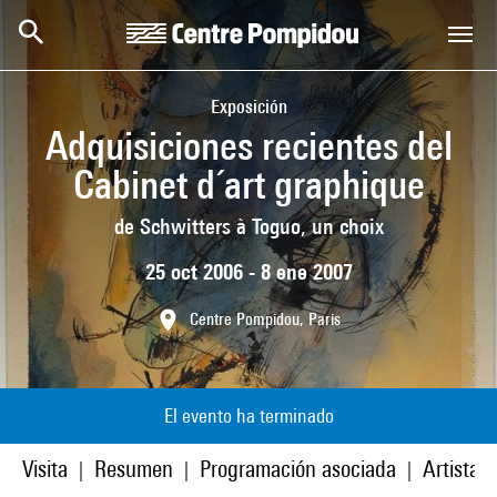
Skip to main content
Centre Pompidou
Exposición
Adquisiciones recientes del
Cabinet d´art graphique
de Schwitters à Toguo, un choix
25 oct 2006 - 8 ene 2007
Centre Pompidou, Paris
El evento ha terminado
Visita
Resumen
Programación asociada
Artistas
|
|
|