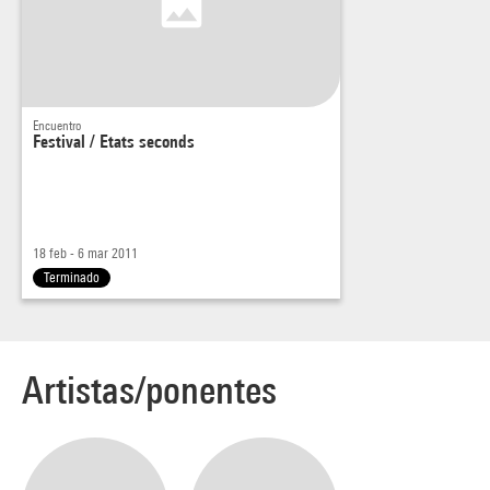
Renseignement : Marion Gintzburger,
marion.gintzburger@centrepompidou.fr
Encuentro
Pour recevoir les annonces de nos soirées : Claire Couffy,
Festival / Etats seconds
paroleaucentre@centrepompidou.fr
18 feb - 6 mar 2011
Terminado
Artistas/ponentes