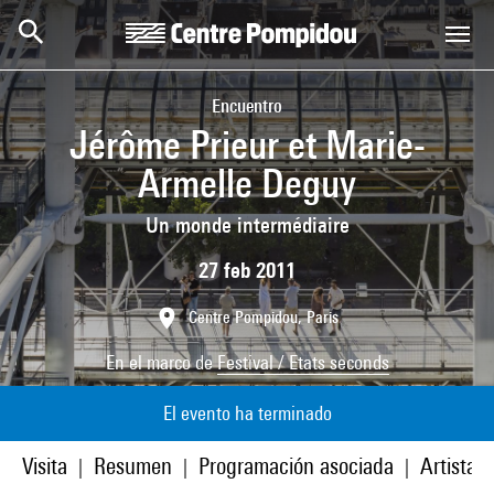
Skip to main content
Centre Pompidou
Encuentro
Jérôme Prieur et Marie-
Armelle Deguy
Un monde intermédiaire
27 feb 2011
Centre Pompidou, Paris
En el marco de
Festival / Etats seconds
El evento ha terminado
Visita
Resumen
Programación asociada
Artistas
|
|
|