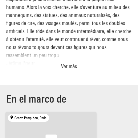
humains. Alors la voix cherche, elle s'aventure au milieu des
mannequins, des statues, des animaux naturalisés, des
figures de cire, des visages moulés, parmi tous les doubles
artificiels. Elle rôde dans le monde intermédiaire, elle cherche
à obtenir l'éternité, elle veut continuer à rêver, comme nous
nous rêvons toujours devant ces figures qui nous
ressemblent un peu trop ».
Jérôme Prieur
Ver más
Projection, à 16h30, du film de Robin Campilo, Les Revenants,
2004, 105'.
En el marco de
Le dimanche 27 février, 15h (conférence), 16h30 (projection),
Centre Pompidou, Paris
Petite salle, Forum -1
Entrée libre dans la limite des places disponibles.