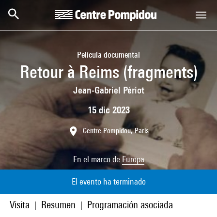
Skip to main content
Centre Pompidou
Película documental
Retour à Reims (fragments)
Jean-Gabriel Périot
15 dic 2023
Centre Pompidou, Paris
En el marco de
Europa
El evento ha terminado
Visita
Resumen
Programación asociada
|
|