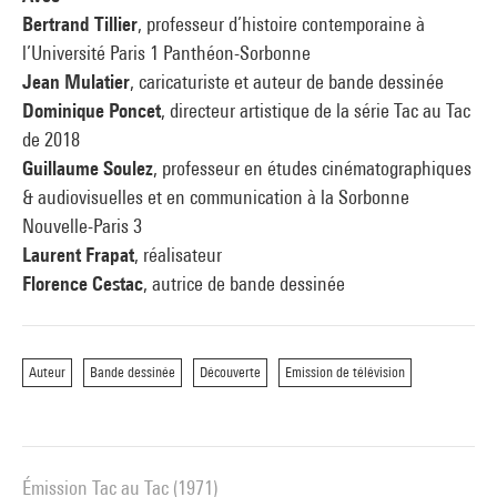
rediffusion d’une sélection de moments marquants des deux
Bertrand Tillier
, professeur d’histoire contemporaine à
séries d’émissions, ponctuée de débats entre des artistes
l’Université Paris 1 Panthéon-Sorbonne
ayant participé aux émissions, les réalisateurs de ces
Jean Mulatier
, caricaturiste et auteur de bande dessinée
émissions et des chercheurs.
Dominique Poncet
, directeur artistique de la série Tac au Tac
de 2018
Guillaume Soulez
, professeur en études cinématographiques
& audiovisuelles et en communication à la Sorbonne
Nouvelle-Paris 3
Laurent Frapat
, réalisateur
Florence Cestac
, autrice de bande dessinée
Auteur
Bande dessinée
Découverte
Emission de télévision
Émission Tac au Tac (1971)