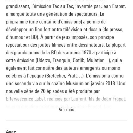
grandissant, l’émission Tac au Tac, inventée par Jean Frapat,
a marqué toute une génération de spectateurs. Le
programme (une centaine d’émissions) a permis de
développer un lien fort entre télévision et dessin (de presse,
d’humour et BD). À partir de jeux imposés, son principe
reposait sur des joutes filmées entre dessinateurs. La plupart
des grands noms de la BD des années 1970 a participé à
cette émission (Uderzo, Franquin, Gotlib, Mulatier…), qui a
également fait connaître des auteurs émergents ou moins
célèbres à l’époque (Bretécher, Pratt…). L’émission a connu
une seconde vie sur la chaîne Museum en janvier 2018. Une
nouvelle série de 20 épisodes a été produite par
Effervescence Label, réalisée par Laurent, fils de Jean Frapat,
sous la direction artistique de Dominique Poncet. Une
Ver más
trentaine d’artistes y a participé.
La séance inaugurale du 28 novembre propose une
Avec