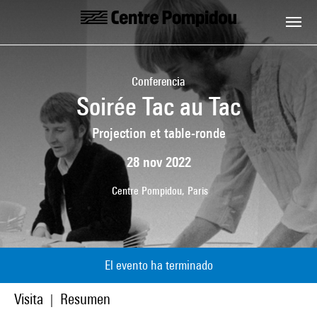
Skip to main content
Centre Pompidou
Conferencia
Soirée Tac au Tac
Projection et table-ronde
28 nov 2022
Centre Pompidou, Paris
El evento ha terminado
Visita
Resumen
|