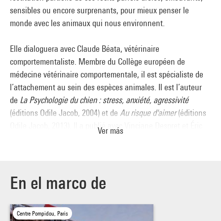
sensibles ou encore surprenants, pour mieux penser le
monde avec les animaux qui nous environnent.
Elle dialoguera avec Claude Béata, vétérinaire
comportementaliste. Membre du Collège européen de
médecine vétérinaire comportementale, il est spécialiste de
l’attachement au sein des espèces animales. Il est l’auteur
de
La Psychologie du chien : stress, anxiété, agressivité
(éditions Odile Jacob, 2004) et de
Au risque d'aimer
(éditions
Odile Jacob, 2013). Il a publié avec Vinciane Despret et Éric
Ver más
Baratay
Chiens, chats, … pourquoi tant d’amour ?
(Belin,
2015).
Cette collecte d’histoires d’animaux s’inscrit dans le cycle
En el marco de
Qu’y a-t-il entre nous ? Un rendez-vous qui interroge ce qui
nous relie, ce qui nous sépare au sein de nos sociétés, à
Centre Pompidou, Paris
l’occasion de l’installation de la phrase lumineuse de Tim