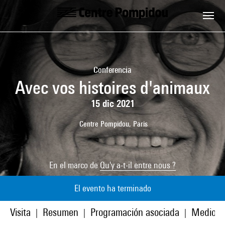
Skip to main content
Centre Pompidou
Conferencia
Avec vos histoires d'animaux
15 dic 2021
Centre Pompidou, Paris
En el marco de
Qu'y a-t-il entre nous ?
El evento ha terminado
Visita
Resumen
Programación asociada
Medios
|
|
|