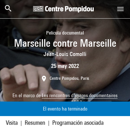
Skip to main content
Centre Pompidou
Película documental
Marseille contre Marseille
Jean-Louis Comolli
25 may 2022
Centre Pompidou, Paris
En el marco de
Les rencontres d'Images documentaires
El evento ha terminado
Visita
Resumen
Programación asociada
|
|