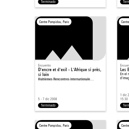
Terminado
Ter
Centre Pompidou, Paris
Centr
Encuentro
Encuen
D'encre et d'exil - L'Afrique si près,
Les 
si loin
En el
d'imag
Huitièmes Rencontres internationale…
1 dic 
5 - 7 dic 2008
15:30 
Terminado
Ter
Centre Pompidou, Paris
Centr