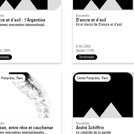
tro
Encuentro
re et d'exil : l'Argentine
D'encre et d'exil
ièmes rencontres international…
En el marco de
D'encre et d'exil
6 dic 2002
dic 2005
Desde 17:00
minado
Terminado
e Pompidou, Paris
Centre Pompidou, Paris
tro
Encuentro
iban, entre rêve et cauchemar
André Schiffrin
mes rencontres internationales…
Le contrôle de la parole