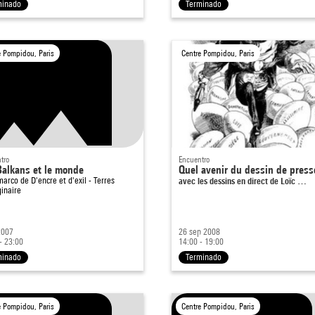
minado
Terminado
e Pompidou, Paris
Centre Pompidou, Paris
tro
Encuentro
Balkans et le monde
Quel avenir du dessin de press
 marco de
D'encre et d'exil - Terres
avec les dessins en direct de Loïc …
inaire
2007
26 sep 2008
- 23:00
14:00 - 19:00
minado
Terminado
e Pompidou, Paris
Centre Pompidou, Paris