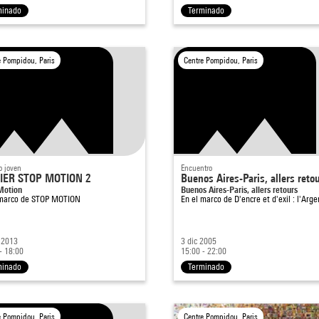
minado
Terminado
e Pompidou, Paris
Centre Pompidou, Paris
o joven
Encuentro
IER STOP MOTION 2
Buenos Aires-Paris, allers reto
Motion
Buenos Aires-Paris, allers retours
 marco de
STOP MOTION
En el marco de
D'encre et d'exil : l'Arg
 2013
3 dic 2005
- 18:00
15:00 - 22:00
minado
Terminado
e Pompidou, Paris
Centre Pompidou, Paris