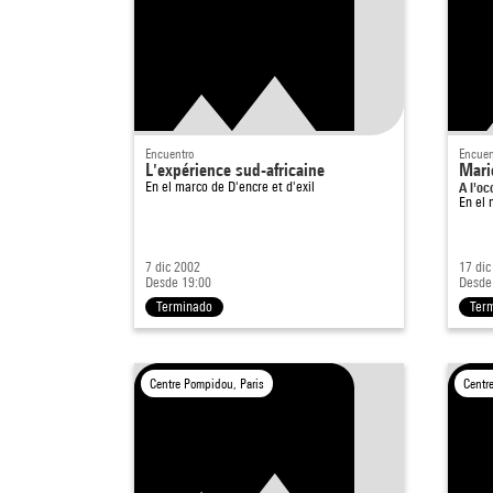
Encuentro
Encuen
L'expérience sud-africaine
Mari
En el marco de
D'encre et d'exil
A l'oc
En el
7 dic 2002
17 dic
Desde 19:00
Desde
Terminado
Ter
Centre Pompidou, Paris
Centr