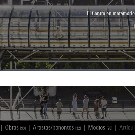
El Centre en metamorfo
H
Obras
Artistas/ponentes
Medios
Artícu
|
|
|
|
[93]
[32]
[20]