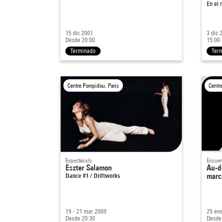
En el
15 dic 2001
3 dic 
Desde 20:00
15:00 
Terminado
Ter
Centre Pompidou, Paris
Centr
Espectáculo
Encuen
Eszter Salamon
Au-de
Dance #1 / Driftworks
marc
19 - 21 mar 2009
25 en
Desde 20:30
Desde