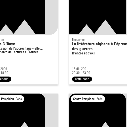
tro
Encuentro
e NDiaye
La littérature afghane à l'épreu
casion de l'accrochage « elle…
des guerres
 marco de
Lectures au Musée
D'encre et d'exil
 2009
16 dic 2001
 18:30
20:30 - 23:00
minado
Terminado
e Pompidou, Paris
Centre Pompidou, Paris