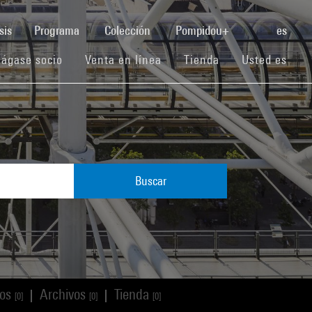
(current)
sis
Programa
Colección
Pompidou+
es
(current)
(current)
(current)
ágase socio
Venta en línea
Tienda
Usted es
Buscar
los
Archivos
Tienda
|
|
[0]
[0]
[0]