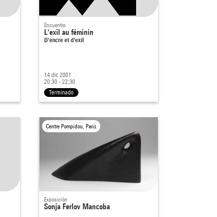
Encuentro
L'exil au féminin
D'encre et d'exil
14 dic 2001
20:30 - 22:30
Terminado
Centre Pompidou, Paris
Exposición
Sonja Ferlov Mancoba