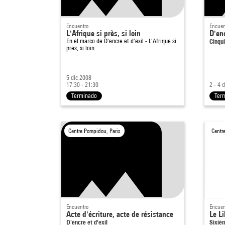
Encuentro
Encuen
L'Afrique si près, si loin
D'enc
En el marco de
D'encre et d'exil - L'Afrique si
Cinqu
près, si loin
5 dic 2008
17:30 - 21:30
2 - 4 
Terminado
Ter
Centre Pompidou, Paris
Centr
Encuentro
Encuen
Acte d'écriture, acte de résistance
Le L
D'encre et d'exil
Sixiè