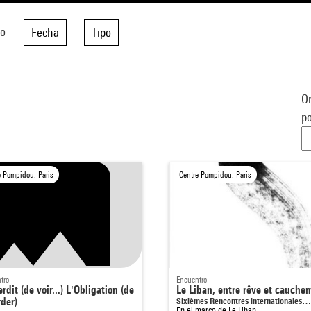
do
Fecha
Tipo
Or
po
e Pompidou, Paris
Centre Pompidou, Paris
tro
Encuentro
erdit (de voir...) L'Obligation (de
Le Liban, entre rêve et cauche
rder)
Sixièmes Rencontres internationales…
En el marco de
Le Liban