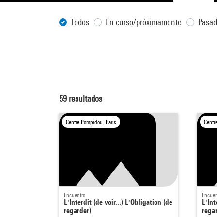
Todos
En curso/próximamente
Pasa
59
resultados
Centre Pompidou, Paris
Centr
Encuentro
Encuen
L'Interdit (de voir...) L'Obligation (de
L'Int
regarder)
rega