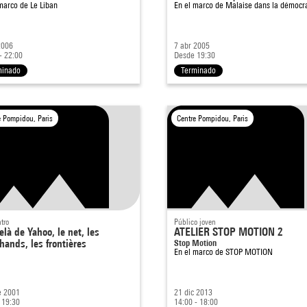
 marco de
Le Liban
En el marco de
Malaise dans la démocr
2006
7 abr 2005
- 22:00
Desde 19:30
minado
Terminado
e Pompidou, Paris
Centre Pompidou, Paris
tro
Público joven
là de Yahoo, le net, les
ATELIER STOP MOTION 2
hands, les frontières
Stop Motion
En el marco de
STOP MOTION
e 2001
21 dic 2013
 19:30
14:00 - 18:00