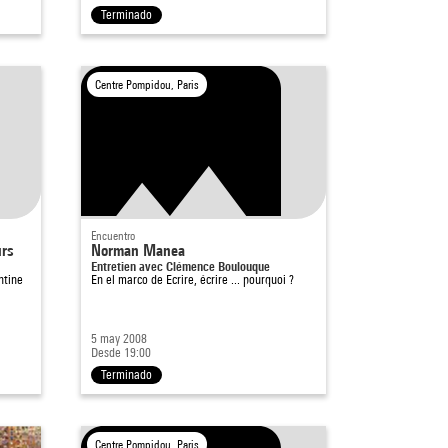
Terminado
Centre Pompidou, Paris
Encuentro
urs
Norman Manea
Entretien avec Clémence Boulouque
entine
En el marco de
Ecrire, écrire ... pourquoi ?
5 may 2008
Desde 19:00
Terminado
Centre Pompidou, Paris