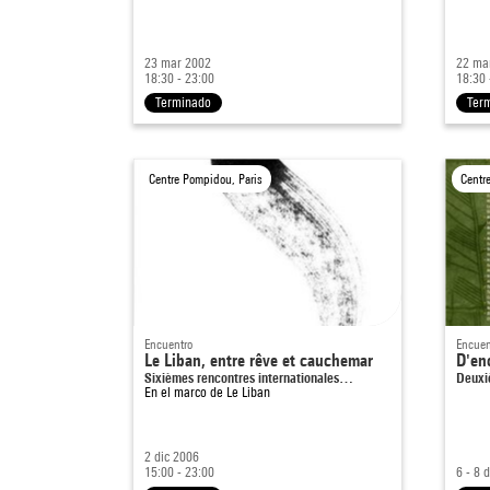
23 mar 2002
22 ma
18:30 - 23:00
18:30 
Terminado
Ter
Centre Pompidou, Paris
Centr
Encuentro
Encuen
Le Liban, entre rêve et cauchemar
D'enc
Sixièmes rencontres internationales…
Deuxi
En el marco de
Le Liban
2 dic 2006
15:00 - 23:00
6 - 8 