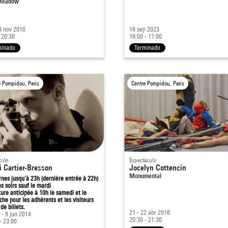
Meadow
8 nov 2010
16 sep 2023
 20:30
16:00 - 17:00
minado
Terminado
e Pompidou, Paris
Centre Pompidou, Paris
ción
Espectáculo
i Cartier-Bresson
Jocelyn Cottencin
Monumental
nes jusqu’à 23h (dernière entrée à 22h)
es soirs sauf le mardi
ure anticipée à 10h le samedi et le
he pour les adhérents et les visiteurs
de billets.
21 - 22 abr 2016
 - 9 jun 2014
20:30 - 21:30
- 23:00