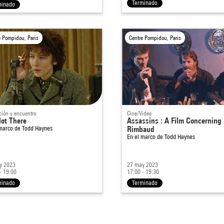
Terminado
minado
e Pompidou, Paris
Centre Pompidou, Paris
ción y encuentro
Cine/Video
Not There
Assassins : A Film Concerning
 marco de
Todd Haynes
Rimbaud
En el marco de
Todd Haynes
y 2023
27 may 2023
- 19:00
17:00 - 19:30
minado
Terminado