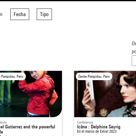
do
Fecha
Tipo
Or
po
e Pompidou, Paris
Centre Pompidou, Paris
áculo
Conferencia
el Gutierrez and the powerful
Icône : Delphine Seyrig
le
En el marco de
Extra! 2023