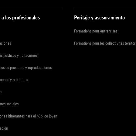
 a los profesionales
Peritaje y asesoramiento
Formations pour entreprises
zaciones
Formations pour les collectivités territor
s públicos y licitaciones
udes de préstamo y reproducciones
ciones y productos
es
res sociales
ones itinerantes para el público joven
gación