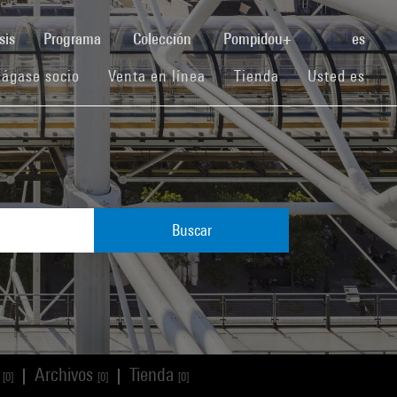
(current)
sis
Programa
Colección
Pompidou+
es
(current)
(current)
(current)
ágase socio
Venta en línea
Tienda
Usted es
Buscar
s
Archivos
Tienda
|
|
[0]
[0]
[0]