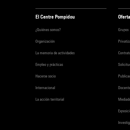
El Centre Pompidou
Oferta
¿Quiénes somos?
Grupos
Organización
Privati
La memoria de actividades
Contrato
Empleo y prácticas
Solicit
Hacerse socio
Publica
Internacional
Docent
La acción territorial
Mediado
Exposici
Investi