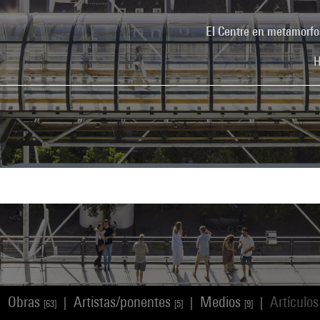
El Centre en metamorfo
H
Obras
Artistas/ponentes
Medios
Artículo
|
|
|
|
[63]
[5]
[9]