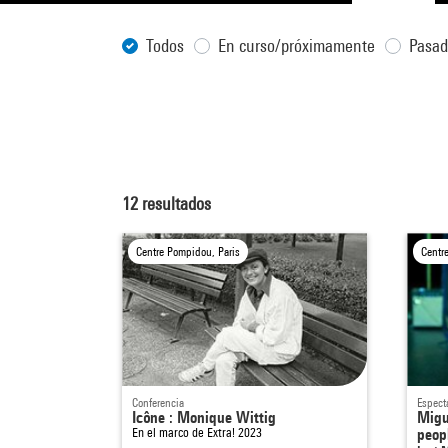
Todos
En curso/próximamente
Pasa
12
resultados
Centre Pompidou, Paris
Centr
Conferencia
Espect
Icône : Monique Wittig
Migu
En el marco de
Extra! 2023
peop