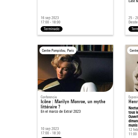
Last 
16 sep 2023
25 - 2
17:00 - 18:00
Desde
Terminado
Ter
Centre Pompidou, Paris
Centr
Conferencia
Exposi
Icône : Marilyn Monroe, un mythe
Henr
littéraire ?
Noctur
En el marco de
Extra! 2023
tous l
Ouvert
dimanc
munis 
10 sep 2023
12 feb
17:00 - 18:30
11:00 