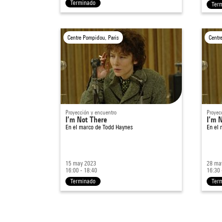
Terminado
Ter
Centre Pompidou, Paris
Centr
Proyección y encuentro
Proyec
I’m Not There
I’m 
En el marco de
Todd Haynes
En el
15 may 2023
28 ma
16:00 - 18:40
16:30 
Terminado
Ter