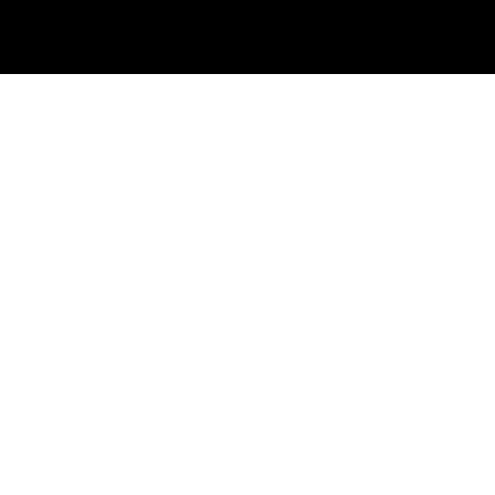
-
-
-
-