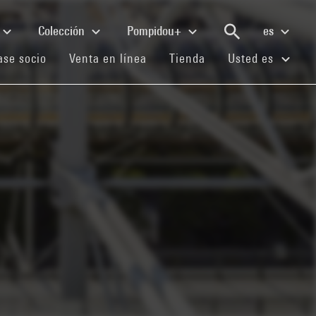
Colección
Pompidou+
es
(current)
(current)
(current)
se socio
Venta en línea
Tienda
Usted es