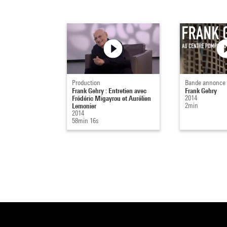
Production
Bande annonce
Frank Gehry : Entretien avec
Frank Gehry
Frédéric Migayrou et Aurélien
2014
Lemonier
2min
2014
58min 16s