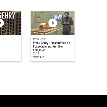
Production
Frank Gehry : Présentation de
l'exposition par Aurélien
Lemonier
2014
9min 50s