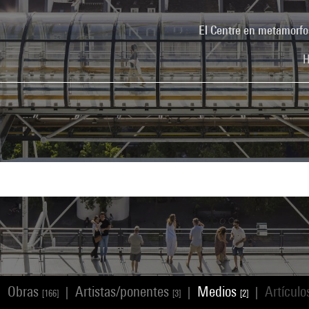
El Centre en metamorfo
H
Obras
Artistas/ponentes
Medios
Artícul
|
|
|
|
[166]
[3]
[2]