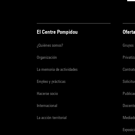
El Centre Pompidou
Oferta
¿Quiénes somos?
Grupos
Organización
Privati
La memoria de actividades
Contrato
Empleo y prácticas
Solicit
Hacerse socio
Publica
Internacional
Docent
La acción territorial
Mediado
Exposici