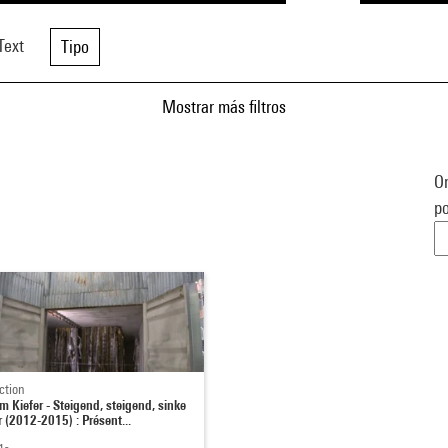
Text
Tipo
Mostrar más filtros
Or
po
ction
m Kiefer - Steigend, steigend, sinke
r (2012-2015) : Présent...