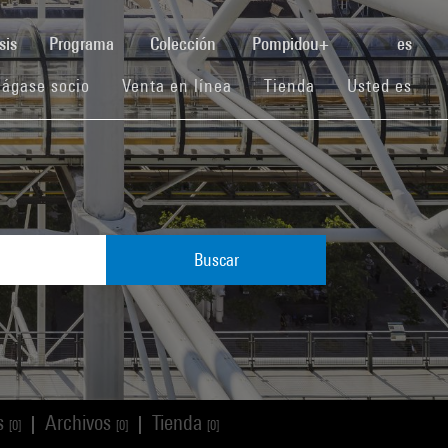
(current)
sis
Programa
Colección
Pompidou+
es
(current)
(current)
(current)
ágase socio
Venta en línea
Tienda
Usted es
Buscar
os
Archivos
Tienda
|
|
[0]
[0]
[0]