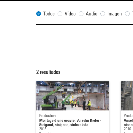
Todos
Vídeo
Audio
Imagen
2
resultados
Production
Produ
Montage d'une oeuvre : Anselm Kiefer -
Ansel
Steigend, steigend, sinke niede...
niede
2015
2016