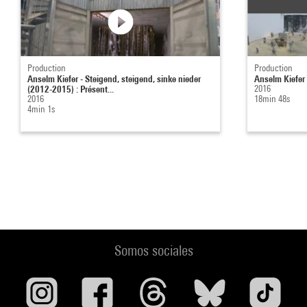
Production
Production
Anselm Kiefer - Steigend, steigend, sinke nieder
Anselm Kiefer 
(2012-2015) : Présent...
2016
2016
18min 48s
4min 1s
Somos sociales