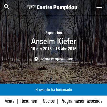
Skip to main content
Centre Pompidou
Exposición
Anselm Kiefer
16 dic 2015 - 18 abr 2016
Centre Pompidou, Paris
El evento ha terminado
Visita
Resumen
Socios
Programación asociada
|
|
|
|