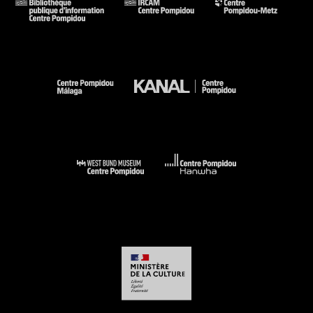
no quería mostrar mis herramientas así. Prefería usar el
orden de estas colecciones para realizar vitrinas,
seleccionando objetos que reaccionan unos con o contra
otros y me dan ideas.
JMB –
La vitrina viene de los gabinetes de aficionados, la
modernidad la usó mucho, desde los surrealistas hasta
Joseph Beuys… ¿Qué representa la vitrina en su obra? ¿Por
qué una vitrina antes que un cuadro?
AK –
La vitrina es algo así como una visión rápida.
JMB –
¿Una ocurrencia, un destello?
AK –
Un cortocircuito. Cuando camino por mi taller de noche,
algo cansado, cuando ya no estoy trabajando ni sigo lógica
alguna, sino que estoy en otro mundo: veo mi taller, me
paseo por mi cerebro. Veo las sinapsis... La vitrina es un
detalle o un Ausschnitt…