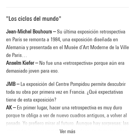
"Los ciclos del mundo"
Jean-Michel Bouhours –
Su última exposición retrospectiva
en París se remonta a 1984, una exposición diseñada en
Alemania y presentada en el Musée d’Art Moderne de la Ville
de Paris…
Anselm Kiefer –
No fue una «retrospectiva» porque aún era
demasiado joven para eso.
JMB –
La exposición del Centre Pompidou permite descubrir
toda su obra por primera vez en Francia. ¿Qué expectativas
tiene de esta exposición?
AK –
En primer lugar, hacer una retrospectiva es muy duro
porque te obliga a ver de nuevo cuadros antiguos, a volver al
pasado. Yo prefiero mirar al futuro. Aunque hay sorpresas: las
obras adquieren un carácter distinto después de tantos años,
Ver más