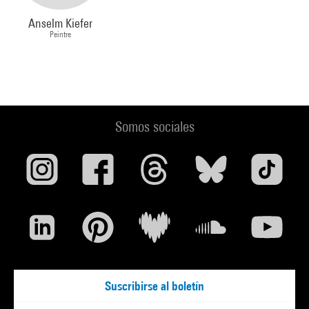
capítulo horrible del final de la Segunda Guerra Mundial en
forma de himno a la belleza de la naturaleza.
Anselm Kiefer
Peintre
JMB –
En efecto, hay un contraste fuerte…
AK –
¿Contraste? Es demasiado...
JMB –
¿...Suave?
AK –
¡Profesional! No, más bien he conferido a mis cuadros
Somos sociales
una nueva razón de ser.
JMB –
Los temas del ciclo y del cosmos son fundamentales
en su obra. Usted asocia el proceso de creación artística al de
destrucción y ruina...
AK –
Sí, el ciclo. No como en el catolicismo o el comunismo.
No se trata de una línea que suba así hasta el paraíso [gesto
hacia arriba]. Esa idea pertenece a la escatología, a la vida de
ultratumba. Los católicos tienen un paraíso; el comunismo
Suscribirse al boletín
lleva al paraíso, fin de la historia. Para mí, es imposible. ¿Por