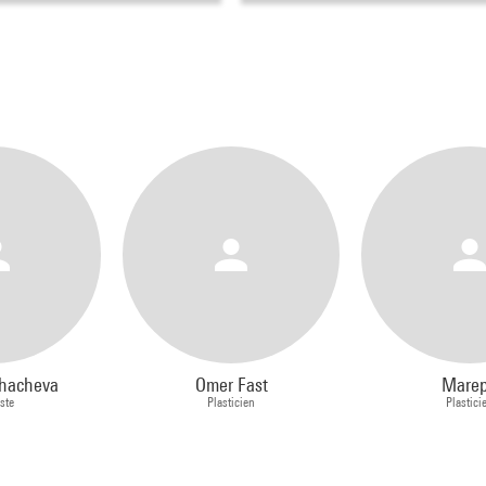
hacheva
Omer Fast
Mare
ste
Plasticien
Plastici