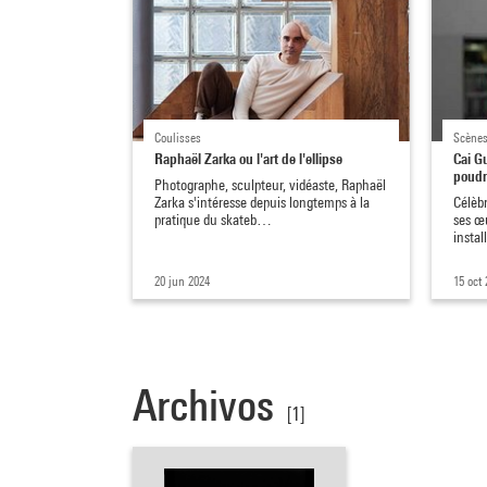
Coulisses
Scène
Raphaël Zarka ou l'art de l'ellipse
Cai Gu
poudr
Photographe, sculpteur, vidéaste, Raphaël
Zarka s'intéresse depuis longtemps à la
Célèbr
pratique du skateb…
ses œ
insta
20 jun 2024
15 oct 
Archivos
[1]