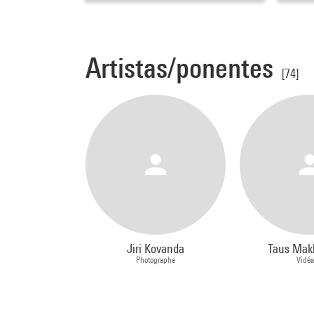
Artistas/ponentes
[74]
Jiri Kovanda
Taus Mak
Photographe
Vidéa