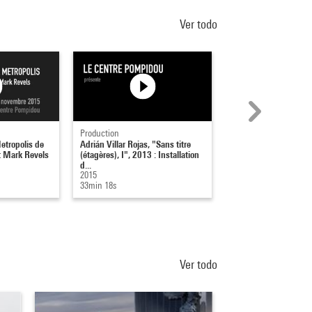
Ver todo
Production
Production
etropolis de
Adrián Villar Rojas, "Sans titre
yasmine eid-sabbagh 
t Mark Revels
(étagères), I", 2013 : Installation
Elements for a Perfo
d...
Intervention (20...
2015
2016
33min 18s
4min 42s
Ver todo