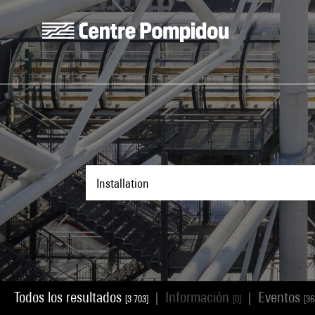
Skip to main content
Centre Pompidou
Todos los resultados
Información
Eventos
|
|
[3 703]
[0]
[36