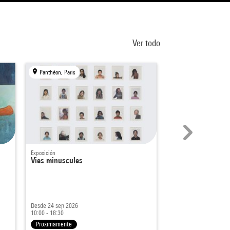
Ver todo
Panthéon, Paris
Centre Pompidou, Par
Exposición
Exposición
Vies minuscules
Dust
The Plates of the Pres
Actualmente cerrado
Desde 24 sep 2026
21 oct 2020 - 22 mar 2
10:00 - 18:30
11:00 - 20:00
Próximamente
Terminado