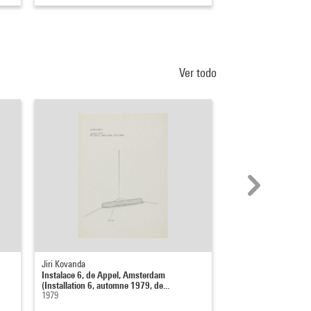
Ver todo
Jiri Kovanda
Marepe
Instalace 6, de Appel, Amsterdam
Etude pour une instal
(Installation 6, automne 1979, de...
2004
1979