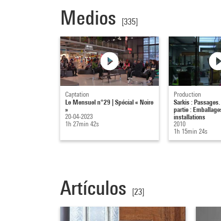
Medios
[335]
Captation
Production
Le Mensuel n°29 | Spécial « Noire
Sarkis : Passages
»
partie : Emballage
20-04-2023
installations
1h 27min 42s
2010
1h 15min 24s
Artículos
[23]