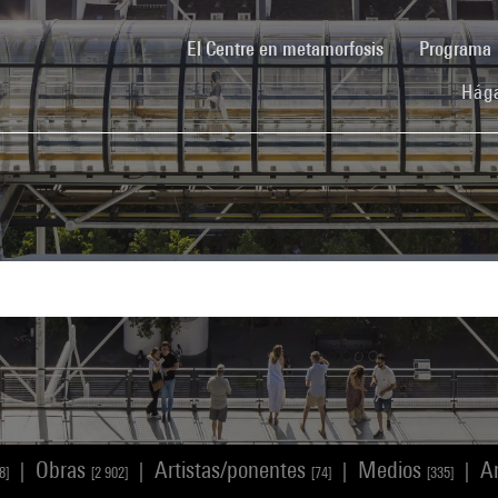
(current)
El Centre en metamorfosis
Programa
Hága
Obras
Artistas/ponentes
Medios
A
|
|
|
|
8]
[2 902]
[74]
[335]