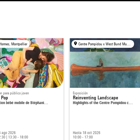
 formes, Montpellier
Centre Pompidou x West Bund Museum Project, Shanghai
ón para público joven
Exposición
 Pop
Reinventing Landscape
tion bébé mobile de Stéphani…
Highlights of the Centre Pompidou c…
6 ago 2026
Hasta 18 oct 2026
2:30
|
13:30 - 18:00
10:00 - 17:00