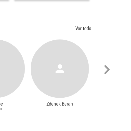
Ver todo
pe
Zdenek Beran
Antoine Desj
en
Dessinateur, Illus