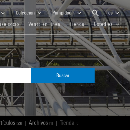
Colección
Pompidou+
es
(current)
(current)
(current)
se socio
Venta en línea
Tienda
Usted es
Buscar
rtículos
Archivos
Tienda
|
|
[23]
[1]
[0]