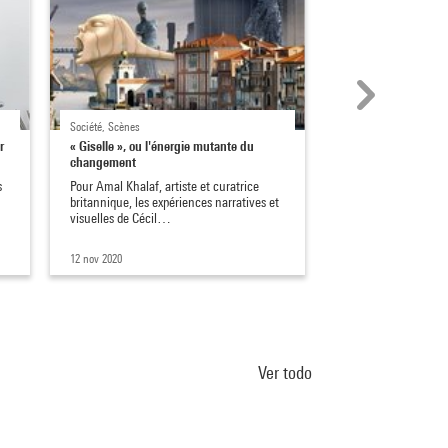
Société, Scènes
Collection, La recherch
r
« Giselle », ou l'énergie mutante du
Focus sur… « Memo
changement
Coleman
s
Pour Amal Khalaf, artiste et curatrice
L'été 2021, le Cent
britannique, les expériences narratives et
présentait une expos
visuelles de Cécil…
consacrée à l’artist
12 nov 2020
20 oct 2021
Ver todo