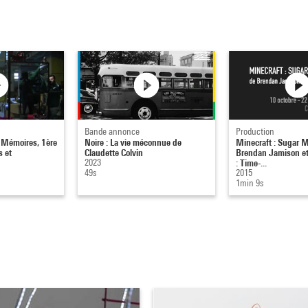
Bande annonce
Production
. Mémoires, 1ère
Noire : La vie méconnue de
Minecraft : Sugar M
s et
Claudette Colvin
Brendan Jamison e
2023
: Time-...
49s
2015
1min 9s