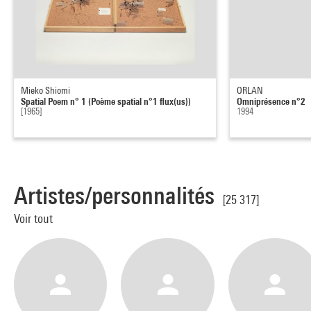
Mieko Shiomi
ORLAN
Spatial Poem n° 1 (Poème spatial n°1 flux(us))
Omniprésence n°2
[1965]
1994
Artistes/personnalités
[25 317]
Voir tout