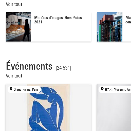
Voir tout
Matières d'images. Hors Pistes
Mar
2021
con
Événements
[24 531]
Voir tout
Grand Palais, Paris
H'ART Museum, Am