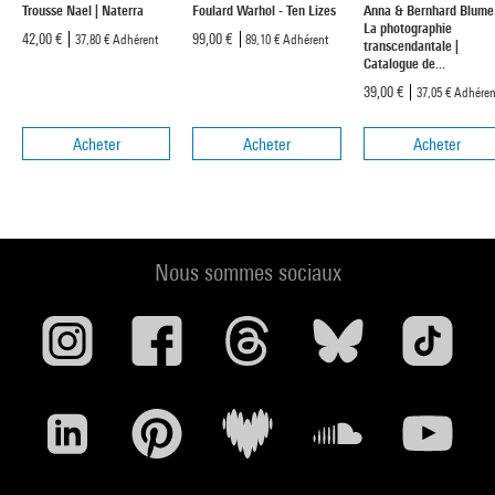
Trousse Nael | Naterra
Foulard Warhol - Ten Lizes
Anna & Bernhard Blume
La photographie
42,00 €
99,00 €
37,80 €
Adhérent
89,10 €
Adhérent
transcendantale |
Catalogue de...
39,00 €
37,05 €
Adhéren
Acheter
Acheter
Acheter
Nous sommes sociaux