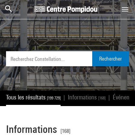
Aller au contenu principal
Centre Pompidou
Rechercher
Tous les résultats
Informations
Événeme
|
|
[199 729]
[168]
Informations
[168]