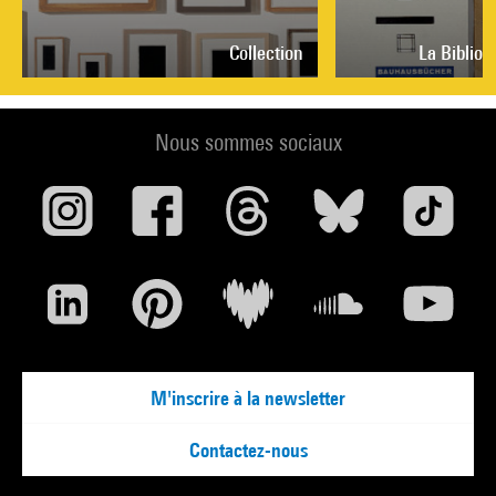
Collection
La Biblio
Nous sommes sociaux
M'inscrire à la newsletter
Contactez-nous