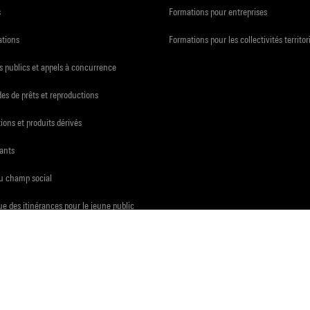
s
Formations pour entreprises
ations
Formations pour les collectivités territor
 publics et appels à concurrence
s de prêts et reproductions
ions et produits dérivés
ants
du champ social
e des itinérances pour le jeune public
che
ux archives publiques
presse