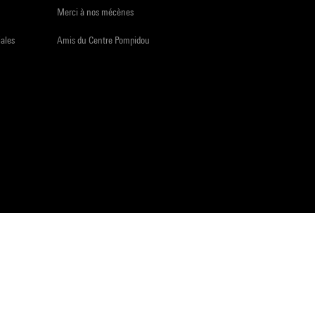
Merci à nos mécènes
iales
Amis du Centre Pompidou