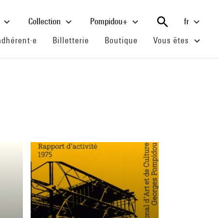
e
Collection
Pompidou+
fr
(current)
(current)
(current)
adhérent·e
Billetterie
Boutique
Vous êtes