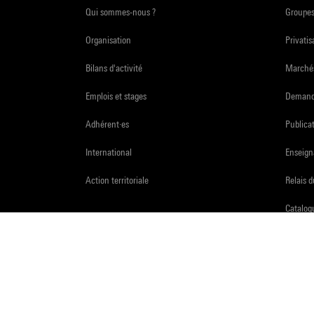
Qui sommes-nous ?
Groupe
Organisation
Privatis
Bilans d'activité
Marchés
Emplois et stages
Demande
Adhérent·es
Publicat
International
Enseign
Action territoriale
Relais 
Catalogu
Recher
Accès a
Espace 