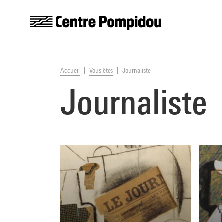
Centre Pompidou
Aller au contenu principal
Vous êtes ici:
Accueil
Vous êtes
Journaliste
Journaliste