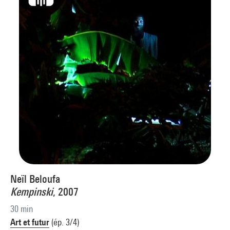
Neïl Beloufa
Kempinski
, 2007
30 min
Art et futur
(ép. 3/4)