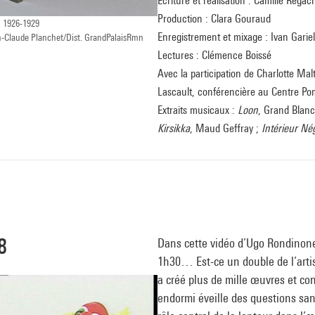
Écriture et réalisation : Camille Regac
Production : Clara Gouraud
, 1926-1929
Enregistrement et mixage : Ivan Gariel
n-Claude Planchet/Dist. GrandPalaisRmn
Lectures : Clémence Boissé
Avec la participation de Charlotte Mal
Lascault, conférencière au Centre P
Extraits musicaux :
Loon
, Grand Blanc
Kirsikka
, Maud Geffray ;
Intérieur Nég
8
Dans cette vidéo d’Ugo Rondinon
1h30… Est-ce un double de l’artis
a créé plus de mille œuvres et co
endormi éveille des questions san