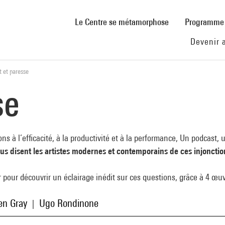
(current)
Le Centre se métamorphose
Programm
Devenir 
t et paresse
se
ns à l’efficacité, à la productivité et à la performance, Un podcast
 nous disent les artistes modernes et contemporains de ces injonctio
r pour découvrir un éclairage inédit sur ces questions, grâce à 4 œu
en Gray
Ugo Rondinone
|