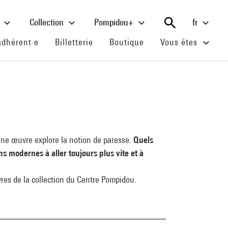
e
Collection
Pompidou+
fr
(current)
(current)
(current)
adhérent·e
Billetterie
Boutique
Vous êtes
, une œuvre explore la notion de paresse.
Quels
ns modernes à aller toujours plus vite et à
vres de la collection du Centre Pompidou.