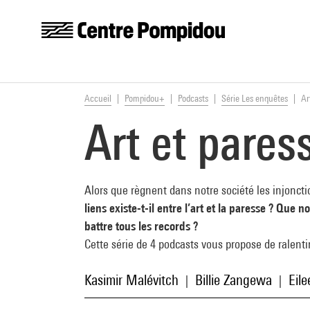
Centre Pompidou
Aller au contenu principal
Vous êtes ici:
Accueil
Pompidou+
Podcasts
Série Les enquêtes
Ar
Art et pares
Alors que règnent dans notre société les injonctio
liens existe-t-il entre l’art et la paresse ? Que
battre tous les records ?
Cette série de 4 podcasts vous propose de ralenti
Kasimir Malévitch
Billie Zangewa
Eile
|
|