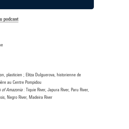
du podcast
che
n, plasticien ; Elitza Dulguerova, historienne de
cière au Centre Pompidou
 of Amazonia
: Tiquie River, Japura River, Paru River,
sis, Negro River, Madeira River