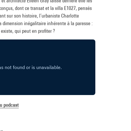
t architecte Eileen Gray laisse derrière elle les
onçus, dont ce transat et la villa E1027, pensés
nant sur son histoire, l’urbaniste Charlotte
a dimension inégalitaire inhérente à la paresse :
 existe, qui peut en profiter ?
du podcast