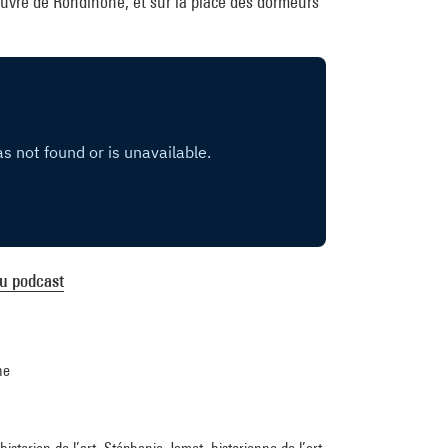
’œuvre de Rondinone, et sur la place des dormeurs
du podcast
he