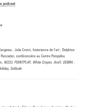
du podcast
che
e Zangewa ; Julie Crenn, historienne de l’art ; Delphine
ce Panciatici, conférencière au Centre Pompidou
on,
NCCU
,
POINTPLAY
,
White Crayon, And1, DEBRA ;
 Holiday,
Solitude