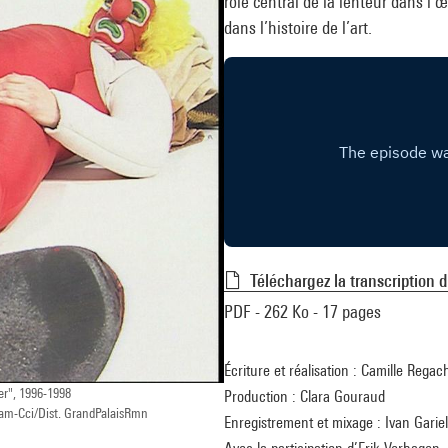
rôle central de la lenteur dans l
dans l’histoire de l’art.
Téléchargez la transcription 
PDF - 262 Ko - 17 pages
Écriture et réalisation : Camille Regac
r", 1996-1998
Production : Clara Gouraud
am-Cci/Dist. GrandPalaisRmn
Enregistrement et mixage : Ivan Gariel