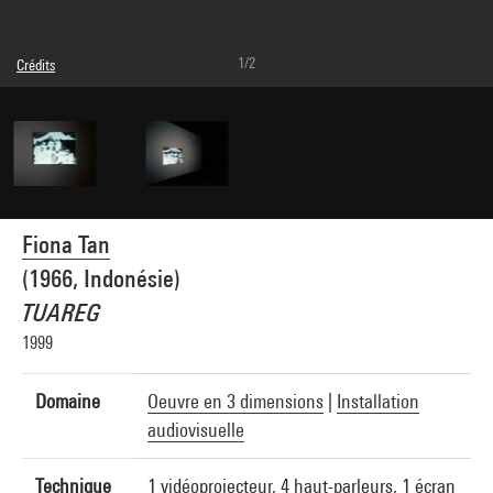
1/2
Crédits
© Adagp, Paris
Crédit photographique : Philippe Migeat - Centre Pompidou, MNAM-CCI
Réf. image : 4R14269 [2004 CX 0238]
Fiona Tan
(1966, Indonésie)
TUAREG
1999
Domaine
Oeuvre en 3 dimensions
|
Installation
audiovisuelle
Technique
1 vidéoprojecteur, 4 haut-parleurs, 1 écran