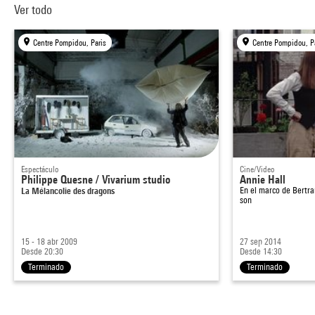
Ver todo
Centre Pompidou, Paris
Centre Pompidou, P
Espectáculo
Cine/Video
Philippe Quesne / Vivarium studio
Annie Hall
La Mélancolie des dragons
En el marco de
Bertra
son
15 - 18 abr 2009
27 sep 2014
Desde 20:30
Desde 14:30
Terminado
Terminado