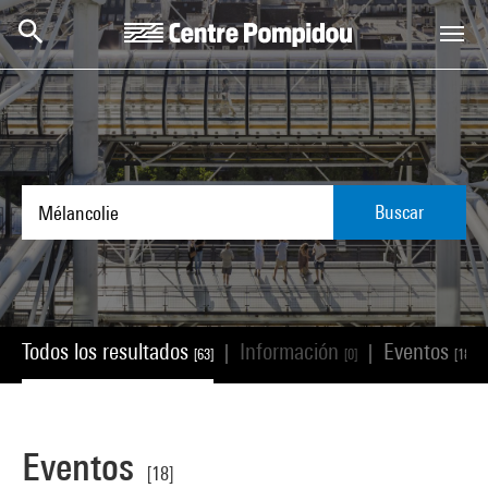
Skip to main content
Centre Pompidou
Buscar
Todos los resultados
Información
Eventos
|
|
[63]
[0]
[18]
Eventos
[18]