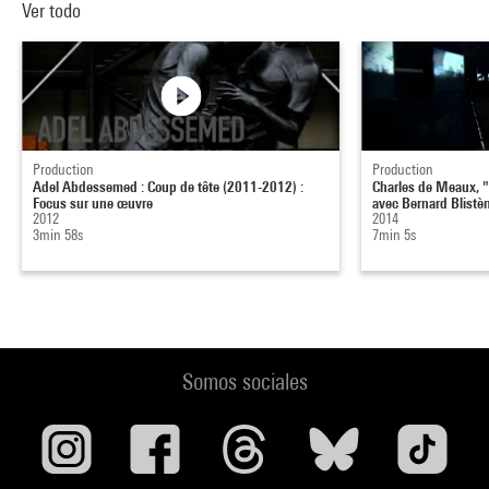
Ver todo
Production
Production
Adel Abdessemed : Coup de tête (2011-2012) :
Charles de Meaux, "
Focus sur une œuvre
avec Bernard Blistè
2012
2014
3min 58s
7min 5s
Somos sociales