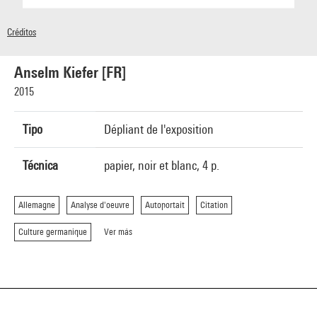
Créditos
© Centre Pompidou 2015
Anselm Kiefer [FR]
2015
Tipo
Dépliant de l'exposition
Técnica
papier, noir et blanc, 4 p.
Allemagne
Analyse d'oeuvre
Autoportait
Citation
Culture germanique
Ver más