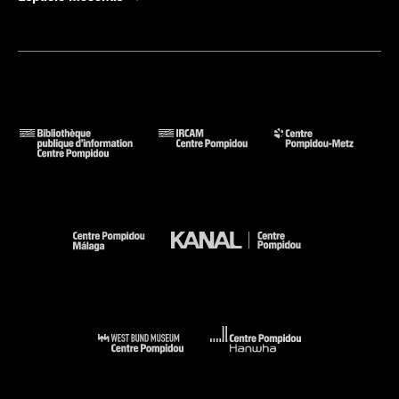
Voir la notice sur le portail de la Bibliothèque Kandinsky
Vente Impressionist and Modern Art, Part I. Property from the
Collection of Charles Tabachnick, from the collection of Mrs.
J.B.-A. Kessler the Property of a Family Trust, from the
collection of André-François Petit Paris, from the late
Malcolm Bendon, sold by order of the Executors : Londres,
Sotheby''s, 24 juin 1997 (cat. n° 38 cit. p. 96, 98-99 et reprod.
coul. p. 97)
Die andere Moderne - De Chirico / Savinio : Düsseldorf,
Kunstsammlung Nordrhein-Westfalen, 15 septembre-2
décembre 2001 // Munich, Städtische Galerie im
Lenbachhaus, 20 décembre 2001-10 mars 2002. - Ostfildern-
Ruit : Hatje Cantz, 2001 (sous la dir. de Paolo Baldacci et
Wieland Schmied) (cat. n° 27) . N° isbn 3-7757-1071-X
Voir la notice sur le portail de la Bibliothèque Kandinsky