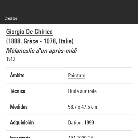
Créditos
© Adagp, Paris
Giorgio De Chirico
Créditos fotográficos : Centre Pompidou, MNAM-CCI/Jean-Claude Planchet/Dist.
GrandPalaisRmn
(1888, Grèce - 1978, Italie)
Referencia de la imagen : 4R11163 [1998 CX 0784]
Difusión de la imagen :
Mélancolie d'un après-midi
GrandPalaisRmnPhoto
1913
Ámbito
Peinture
Técnica
Huile sur toile
Medidas
56,7 x 47,5 cm
Adquisición
Dation, 1999