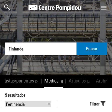
Skip to main content
Centre Pompidou
Buscar
Artistas/ponentes
Medios
Artículos
Archivo
|
|
|
[5]
[9]
[0]
9
resultados
Filtrar