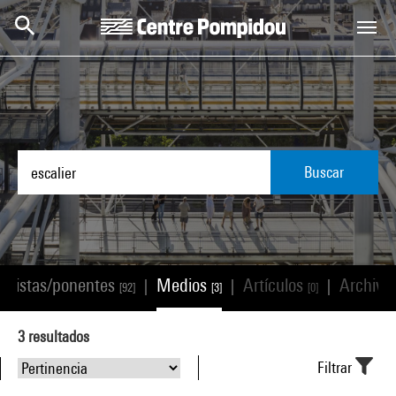
Skip to main content
Centre Pompidou
Buscar
Artistas/ponentes
Medios
Artículos
Archivo
|
|
|
[92]
[3]
[0]
3
resultados
Filtrar