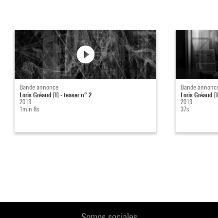
Bande annonce
Bande annonc
Loris Gréaud [I] - teaser n° 2
Loris Gréaud [I
2013
2013
1min 8s
37s
Somos sociales