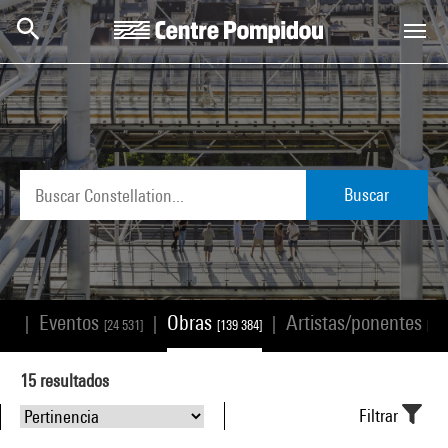
Skip to main content
Centre Pompidou
Buscar
Eventos
Obras
Artistas/ponentes
|
|
|
168]
[24 531]
[139 384]
[25 
15
resultados
Filtrar