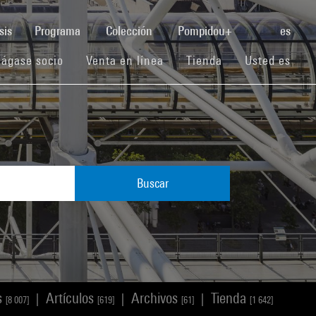
(current)
sis
Programa
Colección
Pompidou+
es
(current)
(current)
(current)
ágase socio
Venta en línea
Tienda
Usted es
Buscar
s
Artículos
Archivos
Tienda
|
|
|
[8 007]
[619]
[61]
[1 642]