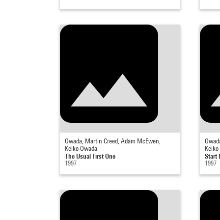
Owada, Martin Creed, Adam McEwen,
Owada
Keiko Owada
Keiko
The Usual First One
Start
1997
1997