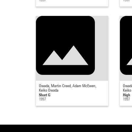
Owada, Martin Creed, Adam McEwen,
Owada
Keiko Owada
Keiko
Short G
High
1997
1997