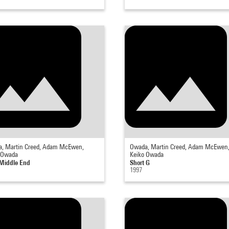
, Martin Creed, Adam McEwen,
Owada, Martin Creed, Adam McEwen
 Owada
Keiko Owada
 Middle End
Short G
1997