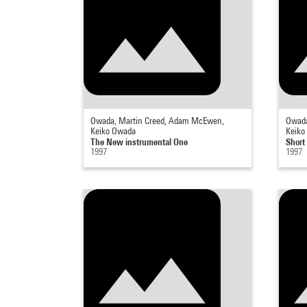
Owada, Martin Creed, Adam McEwen,
Owada
Keiko Owada
Keiko
The New instrumental One
Short
1997
1997