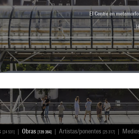
El Centre en metamorfo
H
s
Obras
Artistas/ponentes
Medio
|
|
|
[24 531]
[139 384]
[25 317]