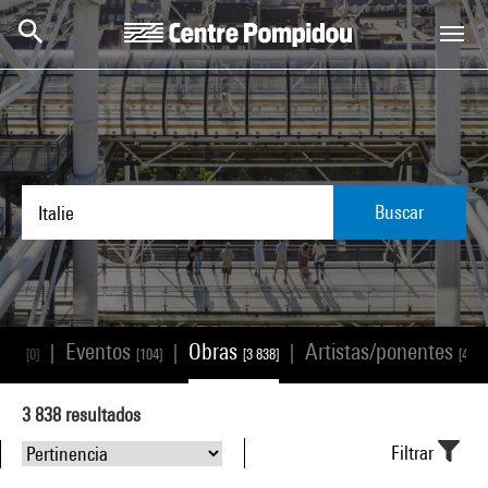
Skip to main content
Centre Pompidou
Buscar
ión
Eventos
Obras
Artistas/ponentes
|
|
|
[0]
[104]
[3 838]
[48]
3 838
resultados
Filtrar