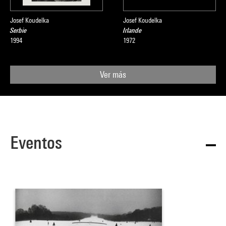
Josef Koudelka
Josef Koudelka
Serbie
Irlande
1994
1972
Ver más
Eventos