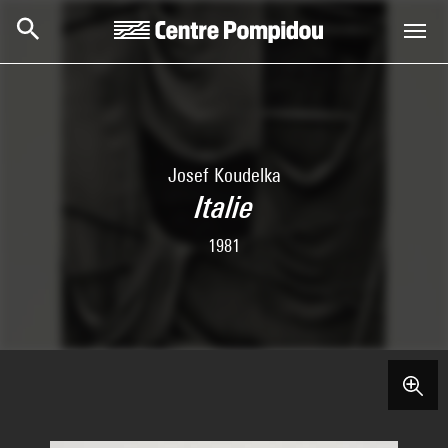
Skip to main content
Centre Pompidou
Josef Koudelka
Italie
1981