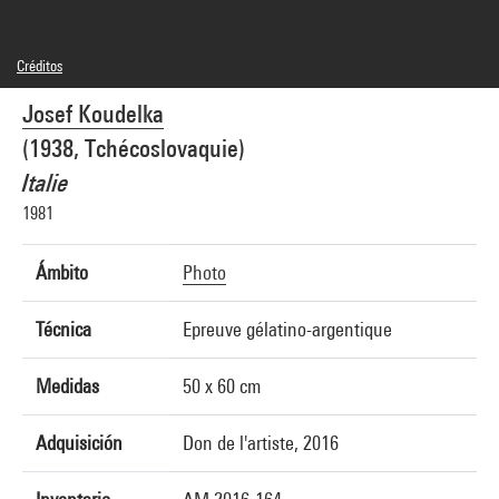
Créditos
© Josef Koudelka / Magnum Photos
Josef Koudelka
Créditos fotográficos : Centre Pompidou, MNAM-CCI/Georges Meguerditchian/Dist.
GrandPalaisRmn
(1938, Tchécoslovaquie)
Referencia de la imagen : 4N77824
Italie
1981
Ámbito
Photo
Técnica
Epreuve gélatino-argentique
Medidas
50 x 60 cm
Adquisición
Don de l'artiste, 2016