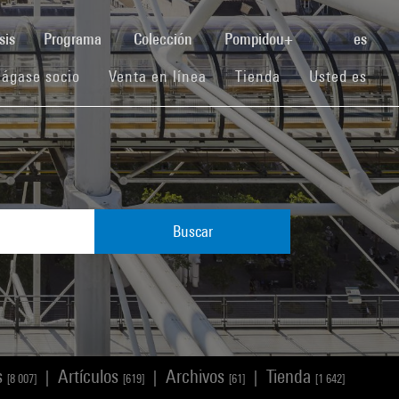
(current)
sis
Programa
Colección
Pompidou+
es
(current)
(current)
(current)
ágase socio
Venta en línea
Tienda
Usted es
Buscar
s
Artículos
Archivos
Tienda
|
|
|
[8 007]
[619]
[61]
[1 642]