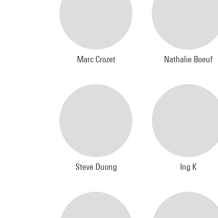
Marc Crozet
Nathalie Boeuf
Steve Duong
Ing K