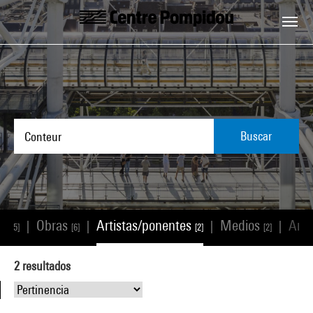
Skip to main content
Centre Pompidou
Buscar
os
Obras
Artistas/ponentes
Medios
Artí
|
|
|
|
[5]
[6]
[2]
[2]
2
resultados