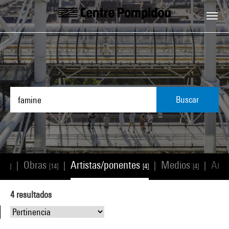
Skip to main content
Centre Pompidou
Buscar
os
Obras
Artistas/ponentes
Medios
Artí
|
|
|
|
[1]
[14]
[4]
[4]
4
resultados