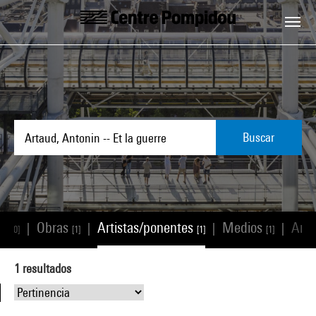
Skip to main content
Centre Pompidou
Buscar
os
Obras
Artistas/ponentes
Medios
Artí
|
|
|
|
[0]
[1]
[1]
[1]
1
resultados