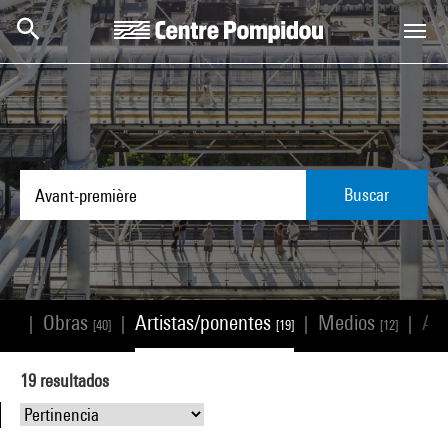
Skip to main content
Centre Pompidou
Buscar
s
Obras
Artistas/ponentes
Medios
Art
|
|
|
|
[84]
[40]
[19]
[12]
19
resultados