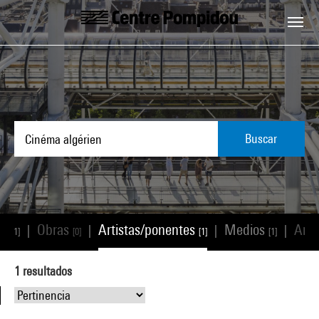
Skip to main content
Centre Pompidou
Buscar
os
Obras
Artistas/ponentes
Medios
Artí
|
|
|
|
[1]
[0]
[1]
[1]
1
resultados