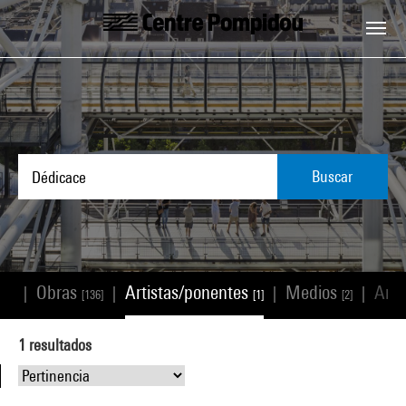
Skip to main content
Centre Pompidou
Buscar
Obras
Artistas/ponentes
Medios
Artí
|
|
|
|
[12]
[136]
[1]
[2]
1
resultados