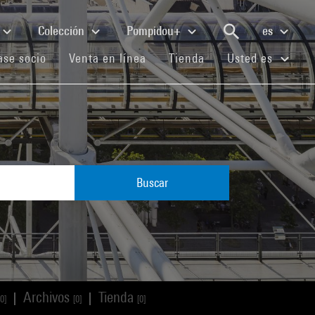
Colección
Pompidou+
es
(current)
(current)
(current)
se socio
Venta en línea
Tienda
Usted es
Buscar
Archivos
Tienda
|
|
[0]
[0]
[0]