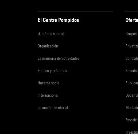
El Centre Pompidou
Oferta
¿Quiénes somos?
Grupos
Organización
Privati
La memoria de actividades
Contrato
Empleo y prácticas
Solicit
Hacerse socio
Publica
Internacional
Docent
La acción territorial
Mediado
Exposici
Investi