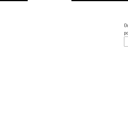
Or
po