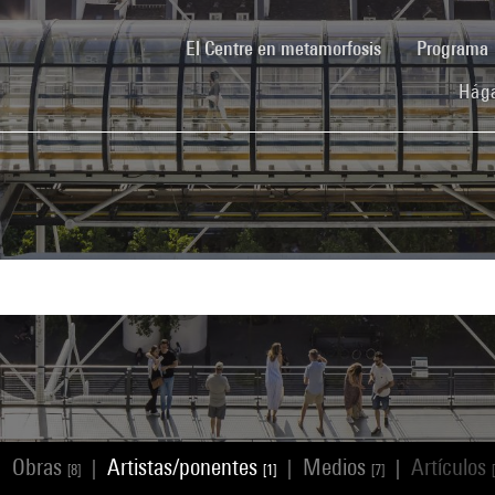
(current)
El Centre en metamorfosis
Programa
Hága
Obras
Artistas/ponentes
Medios
Artículos
|
|
|
|
[8]
[1]
[7]