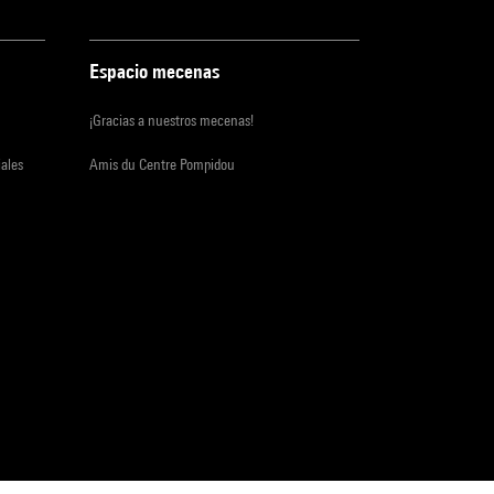
Espacio mecenas
¡Gracias a nuestros mecenas!
iales
Amis du Centre Pompidou