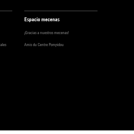
Espacio mecenas
¡Gracias a nuestros mecenas!
iales
Amis du Centre Pompidou