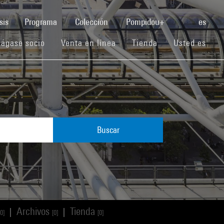
(current)
sis
Programa
Colección
Pompidou+
es
(current)
(current)
(current)
ágase socio
Venta en línea
Tienda
Usted es
Buscar
Archivos
Tienda
|
|
[0]
[0]
[0]