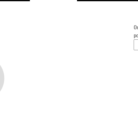
Or
po