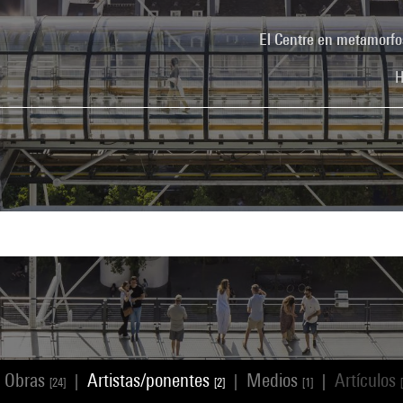
El Centre en metamorfo
H
Obras
Artistas/ponentes
Medios
Artículos
|
|
|
[24]
[2]
[1]