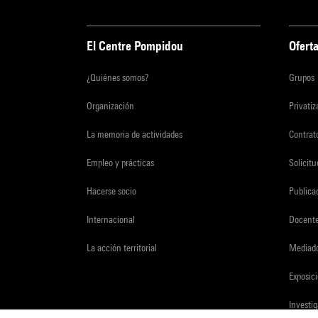
El Centre Pompidou
Oferta
¿Quiénes somos?
Grupos
Organización
Privati
La memoria de actividades
Contrato
Empleo y prácticas
Solicit
Hacerse socio
Publica
Internacional
Docent
La acción territorial
Mediado
Exposici
Investi