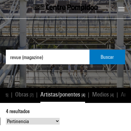
Skip to main content
Centre Pompidou
Buscar
os
Obras
Artistas/ponentes
Medios
Artí
|
|
|
|
[5]
[7]
[4]
[4]
4
resultados